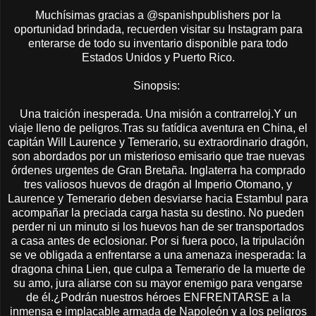
Muchísimas gracias a @spanishpublishers por la
oportunidad brindada, recuerden visitar su Instagram para
enterarse de todo su inventario disponible para todo
Estados Unidos y Puerto Rico.
Sinopsis:
Una traición inesperada. Una misión a contrarreloj.Y un
viaje lleno de peligros.Tras su fatídica aventura en China, el
capitán Will Laurence y Temerario, su extraordinario dragón,
son abordados por un misterioso emisario que trae nuevas
órdenes urgentes de Gran Bretaña. Inglaterra ha comprado
tres valiosos huevos de dragón al Imperio Otomano, y
Laurence y Temerario deben desviarse hacia Estambul para
acompañar la preciada carga hasta su destino. No pueden
perder ni un minuto si los huevos han de ser transportados
a casa antes de eclosionar. Por si fuera poco, la tripulación
se ve obligada a enfrentarse a una amenaza inesperada: la
dragona china Lien, que culpa a Temerario de la muerte de
su amo, jura aliarse con su mayor enemigo para vengarse
de él.¿Podrán nuestros héroes ENFRENTARSE a la
inmensa e implacable armada de Napoleón y a los peligros