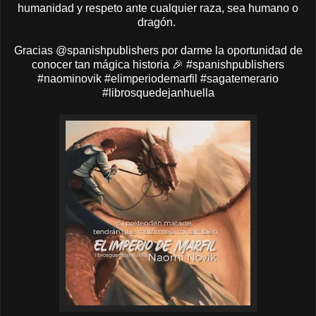
humanidad y respeto ante cualquier raza, sea humano o
dragón.
Gracias @spanishpublishers por darme la oportunidad de
conocer tan mágica historia 🎉 #spanishpublishers
#naominovik #elimperiodemarfil #sagatemerario
#librosquedejanhuella