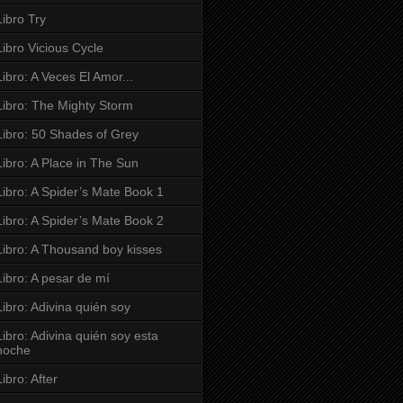
Libro Try
Libro Vicious Cycle
Libro: A Veces El Amor...
Libro: The Mighty Storm
Libro: 50 Shades of Grey
Libro: A Place in The Sun
Libro: A Spider’s Mate Book 1
Libro: A Spider’s Mate Book 2
Libro: A Thousand boy kisses
Libro: A pesar de mí
Libro: Adivina quién soy
Libro: Adivina quién soy esta
noche
Libro: After