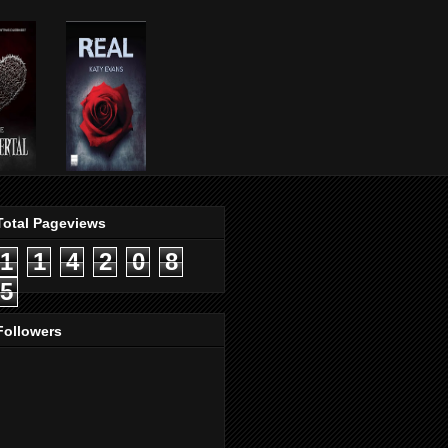
Total Pageviews
1
1
4
2
0
8
5
Followers