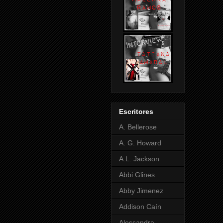
Escritores
A. Bellerose
A. G. Howard
A.L. Jackson
Abbi Glines
Abby Jimenez
Addison Caín
Alessandra