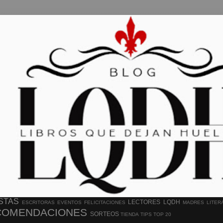
STAS
LECTORES
LQDH
ESCRITORAS
EVENTOS
FELICITACIONES
MADRES LITER
COMENDACIONES
SORTEOS
TIENDA
TIPS
TOP 20