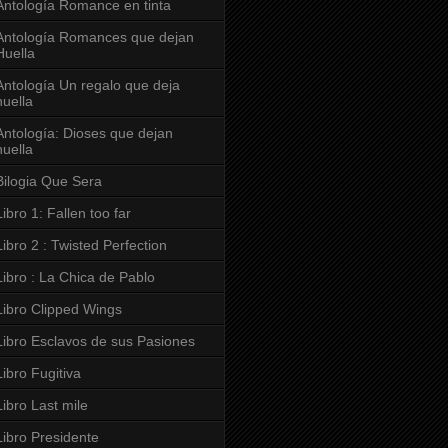
Antología Romance en tinta
Antología Romances que dejan
Huella
Antología Un regalo que deja
huella
Antología: Dioses que dejan
huella
Bilogia Que Sera
Libro 1: Fallen too far
Libro 2 : Twisted Perfection
Libro : La Chica de Pablo
Libro Clipped Wings
Libro Esclavos de sus Pasiones
Libro Fugitiva
Libro Last mile
Libro Presidente