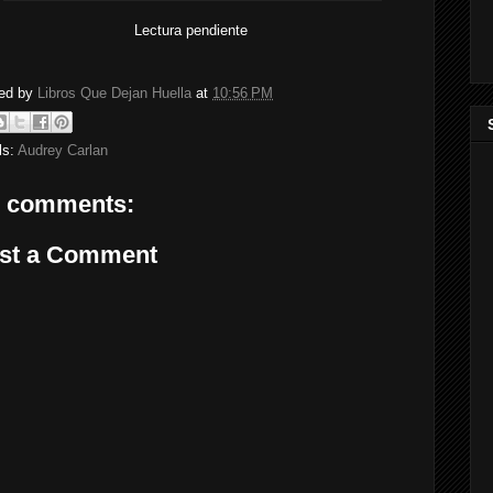
Lectura pendiente
ed by
Libros Que Dejan Huella
at
10:56 PM
ls:
Audrey Carlan
 comments:
st a Comment