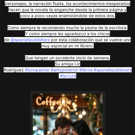
personajes, la narración fluida, los acontecimientos inesperados
hacen que la novela te enganche desde la primera página y
poco a poco vayas enamorándote de estos dos.
Como siempre le recomiendo mucho la pluma de la escritora.
Y como siempre les agradezco a los chicos
de
@spanishpublishers
por esta colaboración que se vuelve uno
muy especial en mi librero.
Que tengan un excelente inicio de semana.
Su amiga Liz
Rodriguez
#lynnpainter
#amyporerror
#libros
#spanishpublishers
#lectura