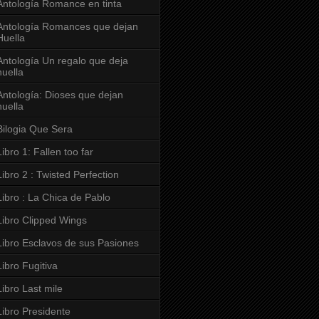
Antología Romance en tinta
Antología Romances que dejan
Huella
Antología Un regalo que deja
huella
Antología: Dioses que dejan
huella
Bilogia Que Sera
Libro 1: Fallen too far
Libro 2 : Twisted Perfection
Libro : La Chica de Pablo
Libro Clipped Wings
Libro Esclavos de sus Pasiones
Libro Fugitiva
Libro Last mile
Libro Presidente