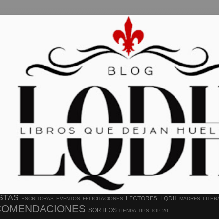
STAS
LECTORES
LQDH
ESCRITORAS
EVENTOS
FELICITACIONES
MADRES LITER
COMENDACIONES
SORTEOS
TIENDA
TIPS
TOP 20