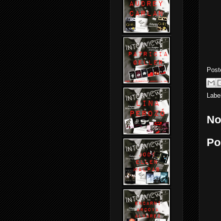
Post
Labe
No
Po