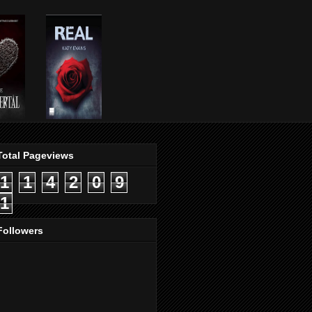
Total Pageviews
1
1
4
2
0
9
1
Followers