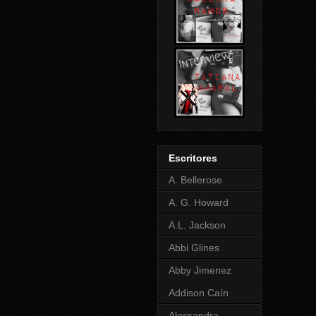
Escritores
A. Bellerose
A. G. Howard
A.L. Jackson
Abbi Glines
Abby Jimenez
Addison Caín
Alessandra