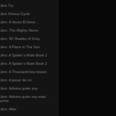
Libro Try
Libro Vicious Cycle
Libro: A Veces El Amor...
Libro: The Mighty Storm
Libro: 50 Shades of Grey
Libro: A Place in The Sun
Libro: A Spider’s Mate Book 1
Libro: A Spider’s Mate Book 2
Libro: A Thousand boy kisses
Libro: A pesar de mí
Libro: Adivina quién soy
Libro: Adivina quién soy esta
noche
Libro: After