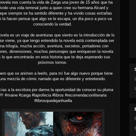
novela nos cuenta la vida de Zarga una joven de 15 años que ha
ivido una vida terrenal junto a quien cree su hermana Alcard y
que siempre se ha sentido diferente y ha vivido cosas extrañas
e la hacen pensar que algo se le escapa, un día poco a poco va
conociendo la verdad.
ovela es un viaje de aventuras que siento es la introducción de lo
se viene, ya que tengo entendido la novela está contemplada ser
na trilogía, mucha acción, aventura, secretos, portadores con
eres, dimensiones, muchos personajes que enriquecen la novela
 lo que encontrarás en esta historia que te deja esperando sus
próximos tomos.
ero que se animen a leerlo, para mí fue algo nuevo porque tiene
una mezcla de cómic narrado que es diferente y entretenido.
cias a la escritora por darme la oportunidad de conocer su pluma
💛 #maine #zarga #laprofecia #libros #recomendacionliteraria
#librosquedejanhuella