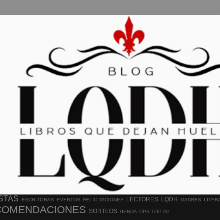
STAS
LECTORES
LQDH
ESCRITORAS
EVENTOS
FELICITACIONES
MADRES LITER
COMENDACIONES
SORTEOS
TIENDA
TIPS
TOP 20