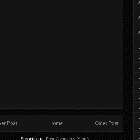
er Post
Home
Older Post
Subscribe to:
Post Comments (Atom)