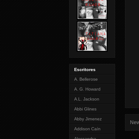
Escritores
A. Bellerose
A. G. Howard
A.L. Jackson
Abbi Glines
Abby Jimenez
New
Addison Caín
Alessandra