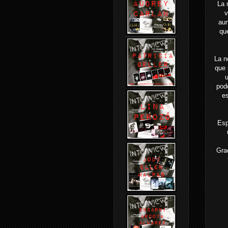
La 
v
aun
qu
La n
que 
u
pod
es
Esp
Gra