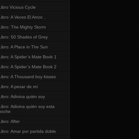
Libro Vicious Cycle
Libro: A Veces El Amor...
Libro: The Mighty Storm
Libro: 50 Shades of Grey
Libro: A Place in The Sun
Libro: A Spider’s Mate Book 1
Libro: A Spider’s Mate Book 2
Libro: A Thousand boy kisses
Libro: A pesar de mí
Libro: Adivina quién soy
Libro: Adivina quién soy esta
noche
Libro: After
Libro: Amar por partida doble