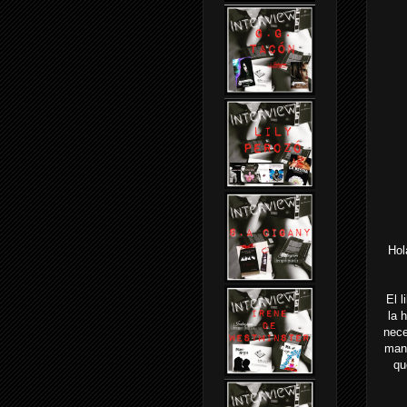
Hol
El l
la 
nece
mand
qu