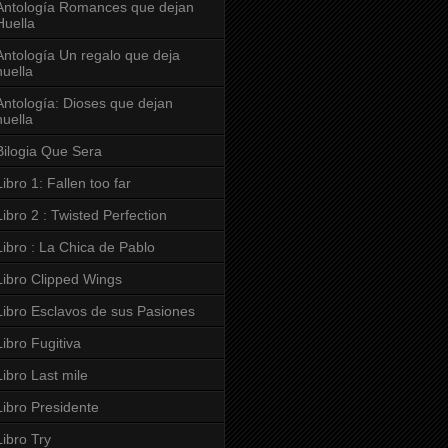
Antología Romances que dejan
Huella
Antología Un regalo que deja
huella
Antología: Dioses que dejan
huella
Bilogia Que Sera
Libro 1: Fallen too far
Libro 2 : Twisted Perfection
Libro : La Chica de Pablo
Libro Clipped Wings
Libro Esclavos de sus Pasiones
Libro Fugitiva
Libro Last mile
Libro Presidente
Libro Try