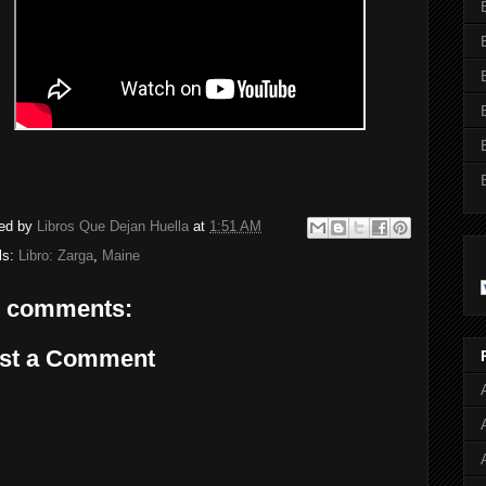
ed by
Libros Que Dejan Huella
at
1:51 AM
ls:
Libro: Zarga
,
Maine
 comments:
st a Comment