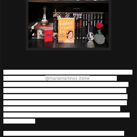
Hola amigos de libros que dejan huella, hoy nos toca plástica de la
@mariamartinez.itsme
pluma de la escritora
que llega a la
comunidad con esta historia que nos platica la vida de Sara, una
mujer de casi treinta años consumida en el rol de ama de casa,
que la lleva a convertirse en la mujer de servicio para el hombre
que ha escogido como esposo, sin embargo un giro inesperado
del destino la hará vivir una aventura con un hombre guapo,
carismático, pero sobre todo, un individuo que reconoce su valor,
llamado Jayden.
La novela te saca de tus casillas desde los primeros capítulos,