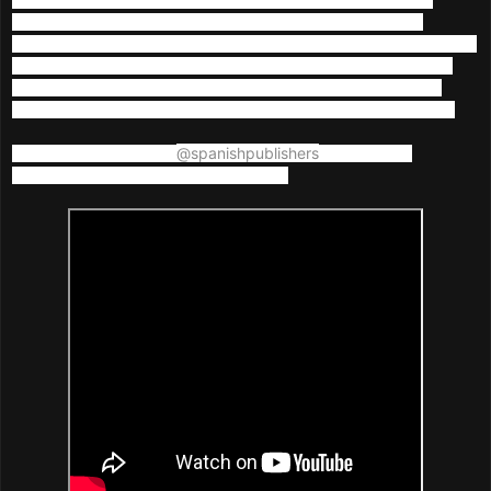
completan la historia, aunque tengo que reconocer que me
quedan sentimientos encontrados ante varios acontecimientos que
se viven en la novela que me dejan ese sentimiento de tristeza,
pues siento que aunque tenemos nuestro final feliz Jayden se
merecía mucho más, ese hombre se merece el todo por el todo
@spanishpublishers
Le agradezco mucho a
por darme la
oportunidad de leer esta bonita historia.