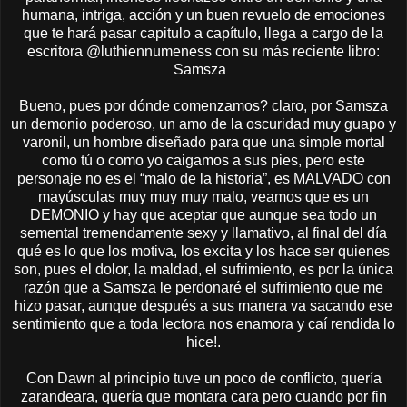
humana, intriga, acción y un buen revuelo de emociones
que te hará pasar capitulo a capítulo, llega a cargo de la
escritora @luthiennumeness con su más reciente libro:
Samsza
Bueno, pues por dónde comenzamos? claro, por Samsza
un demonio poderoso, un amo de la oscuridad muy guapo y
varonil, un hombre diseñado para que una simple mortal
como tú o como yo caigamos a sus pies, pero este
personaje no es el “malo de la historia”, es MALVADO con
mayúsculas muy muy muy malo, veamos que es un
DEMONIO y hay que aceptar que aunque sea todo un
semental tremendamente sexy y llamativo, al final del día
qué es lo que los motiva, los excita y los hace ser quienes
son, pues el dolor, la maldad, el sufrimiento, es por la única
razón que a Samsza le perdonaré el sufrimiento que me
hizo pasar, aunque después a sus manera va sacando ese
sentimiento que a toda lectora nos enamora y caí rendida lo
hice!.
Con Dawn al principio tuve un poco de conflicto, quería
zarandeara, quería que montara cara pero cuando por fin