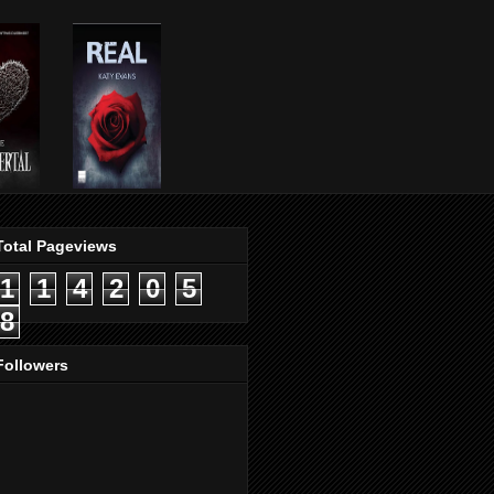
Total Pageviews
1
1
4
2
0
5
8
Followers