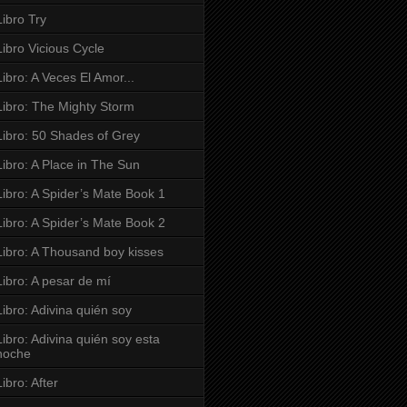
Libro Try
Libro Vicious Cycle
Libro: A Veces El Amor...
Libro: The Mighty Storm
Libro: 50 Shades of Grey
Libro: A Place in The Sun
Libro: A Spider’s Mate Book 1
Libro: A Spider’s Mate Book 2
Libro: A Thousand boy kisses
Libro: A pesar de mí
Libro: Adivina quién soy
Libro: Adivina quién soy esta
noche
Libro: After