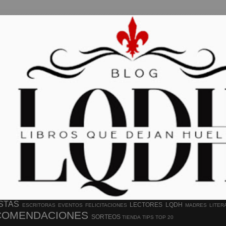
STAS
LECTORES
LQDH
ESCRITORAS
EVENTOS
FELICITACIONES
MADRES LITER
COMENDACIONES
SORTEOS
TIENDA
TIPS
TOP 20