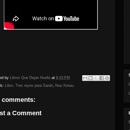
ed by
Libros Que Dejan Huella
at
8:43 PM
ls:
Libro: Tres reyes para Sarah
,
Noa Xireau
 comments:
st a Comment