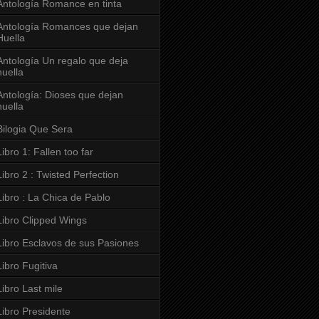
Antología Romance en tinta
Antología Romances que dejan
Huella
Antología Un regalo que deja
huella
Antología: Dioses que dejan
huella
Bilogia Que Sera
Libro 1: Fallen too far
Libro 2 : Twisted Perfection
Libro : La Chica de Pablo
Libro Clipped Wings
Libro Esclavos de sus Pasiones
Libro Fugitiva
Libro Last mile
Libro Presidente