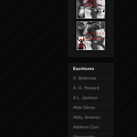
Escritores
A. Bellerose
A. G. Howard
A.L. Jackson
Abbi Glines
Abby Jimenez
Addison Caín
Alessandra