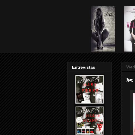
Wedn
Entrevistas
✂️