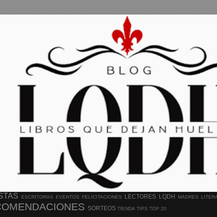
STAS
LECTORES
LQDH
ESCRITORAS
EVENTOS
FELICITACIONES
MADRES LITER
COMENDACIONES
SORTEOS
TIENDA
TIPS
TOP 20