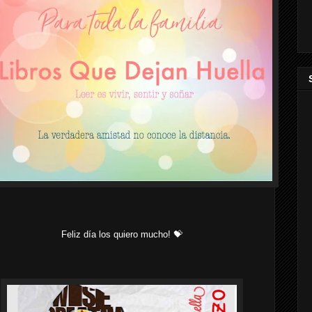
Feliz día los quiero mucho! 💝