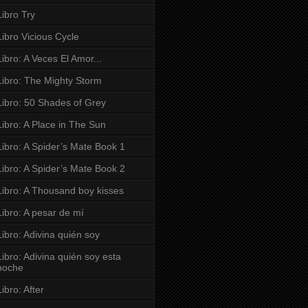
Libro Try
Libro Vicious Cycle
Libro: A Veces El Amor...
Libro: The Mighty Storm
Libro: 50 Shades of Grey
Libro: A Place in The Sun
Libro: A Spider’s Mate Book 1
Libro: A Spider’s Mate Book 2
Libro: A Thousand boy kisses
Libro: A pesar de mí
Libro: Adivina quién soy
Libro: Adivina quién soy esta
noche
Libro: After