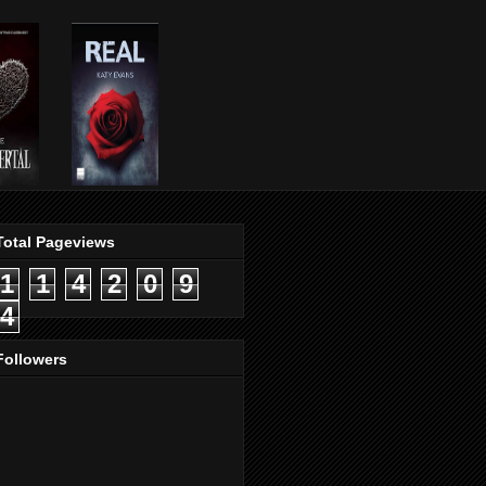
Total Pageviews
1
1
4
2
0
9
4
Followers