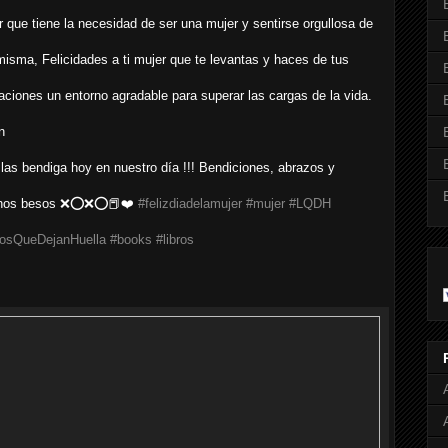
r que tiene la necesidad de ser una mujer y sentirse orgullosa de
 misma, Felicidades a ti mujer que te levantas y haces de tus
gaciones un entorno agradable para superar las cargas de la vida.
n
 las bendiga hoy en nuestro día !!! Bendiciones, abrazos y
hos besos ❌⭕️❌⭕️📕❤️
#felizdiadelamujer
#mujer
#LQDH
rosQueDejanHuella
#books
#libros