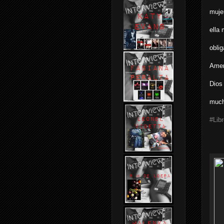
muje
ella
obli
Ame
Dios
muc
#Lib