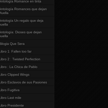
Antología Romance en tinta
Antología Romances que dejan
Huella
Antología Un regalo que deja
huella
Antología: Dioses que dejan
huella
Bilogia Que Sera
Libro 1: Fallen too far
Libro 2 : Twisted Perfection
Libro : La Chica de Pablo
Libro Clipped Wings
Libro Esclavos de sus Pasiones
Libro Fugitiva
Libro Last mile
Libro Presidente