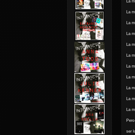
La m
La m
La m
La m
La m
La m
La mu
La m
La m
La m
La m
Pero 
ser l