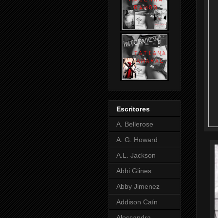
Escritores
A. Bellerose
A. G. Howard
A.L. Jackson
Abbi Glines
Abby Jimenez
Addison Caín
Alessandra