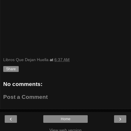
Libros Que Dejan Huella
at
6:37 AM
Share
No comments:
Post a Comment
‹
›
Home
View web version